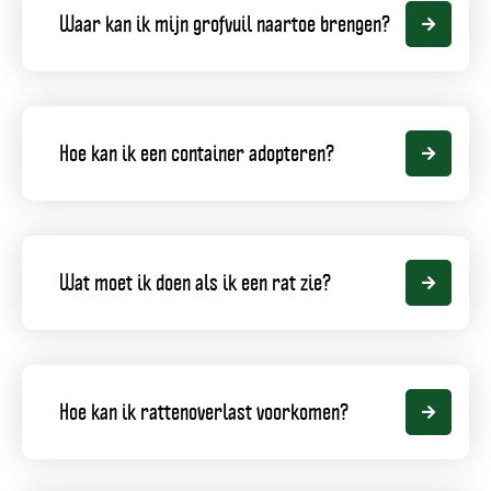
kan
Waar kan ik mijn grofvuil naartoe brengen?
ik
mijn
grofvuil
naartoe
brengen?,
Hoe
klantvraag
kan
Hoe kan ik een container adopteren?
ik
een
container
adopteren?,
klantvraag
Wat
moet
Wat moet ik doen als ik een rat zie?
ik
doen
als
ik
een
Hoe
rat
kan
zie?,
Hoe kan ik rattenoverlast voorkomen?
ik
klantvraag
rattenoverlast
voorkomen?,
klantvraag