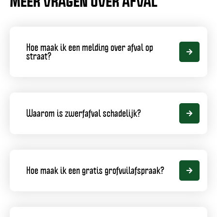
MEER VRAGEN OVER AFVAL
-
KLANTV
Hoe
maak
Hoe maak ik een melding over afval op
ik
straat?
een
melding
over
afval
op
Waarom
straat?,
is
klantvraag
Waarom is zwerfafval schadelijk?
zwerfafval
schadelijk?,
klantvraag
Hoe
maak
Hoe maak ik een gratis grofvuilafspraak?
ik
een
gratis
grofvuilafspraak?,
klantvraag
Waar