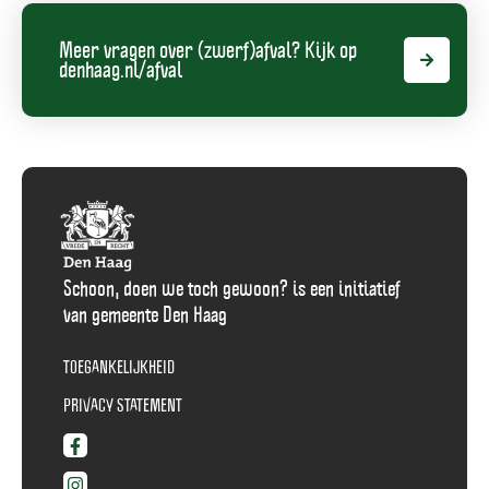
Hoe
kan
Meer vragen over (zwerf)afval? Kijk op
ik
denhaag.nl/afval
rattenoverlast
voorkomen?,
klantvraag
Schoon, doen we toch gewoon? is een initiatief
van gemeente Den Haag
TOEGANKELIJKHEID
PRIVACY STATEMENT