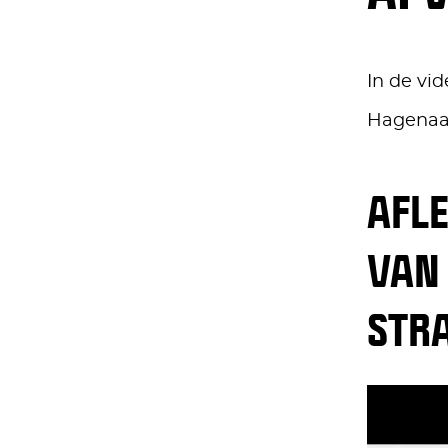
In de vi
Hagenaar
AFL
VAN
STR