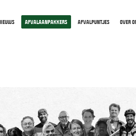
NIEUWS
AFVALAANPAKKERS
AFVALPUNTJES
OVER O