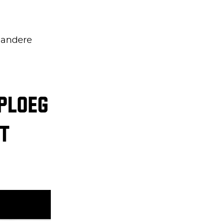
n andere
PLOEG
T