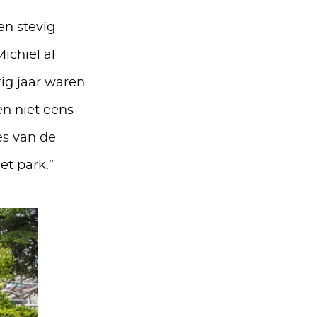
en stevig
ichiel al
rig jaar waren
en niet eens
es van de
et park.”