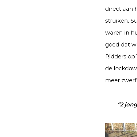
direct aan 
struiken. S
waren in hu
goed dat w
Ridders op 
de lockdow
meer zwerfa
“2 jon