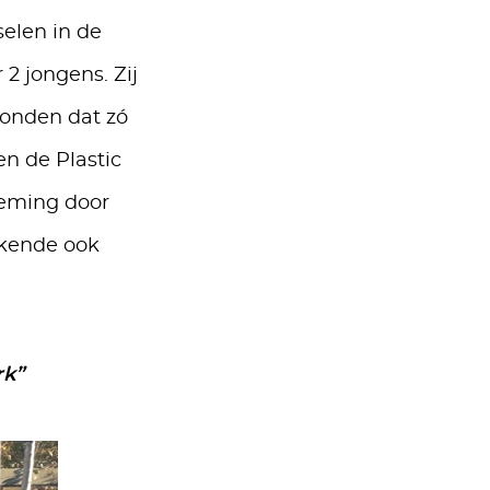
selen in de
2 jongens. Zij
vonden dat zó
n de Plastic
deming door
ekende ook
rk”