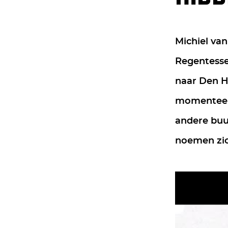
Michiel van
Regentesse
naar Den Ha
momenteel 
andere buur
noemen zich