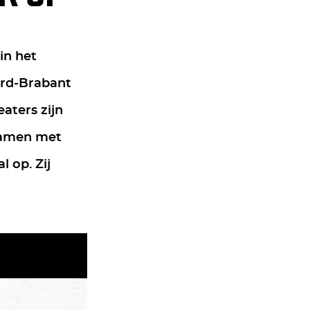
in het
ord-Brabant
aters zijn
 Samen met
l op. Zij