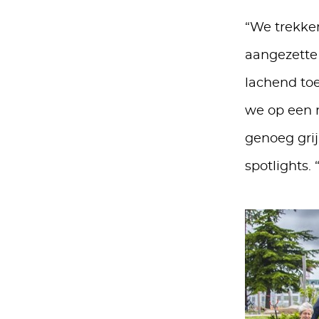
“We trekken
aangezette 
lachend toe
we op een m
genoeg grij
spotlights. 