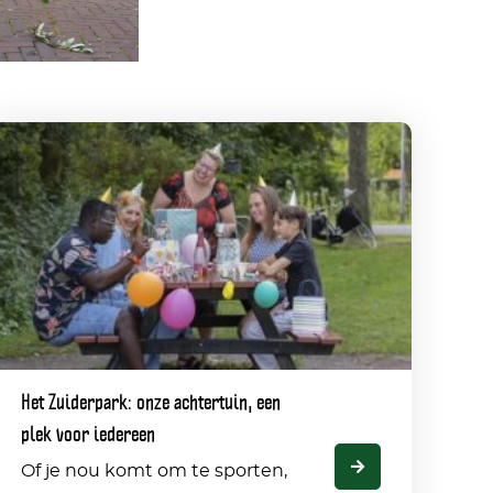
Het
uiderpark:
onze
chtertuin,
een
lek
Het Zuiderpark: onze achtertuin, een
oor
plek voor iedereen
edereen
Of je nou komt om te sporten,