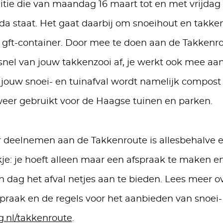
itie die van maandag 16 maart tot en met vrijdag 
a staat. Het gaat daarbij om snoeihout en takken
e gft-container. Door mee te doen aan de Takkenr
 snel van jouw takkenzooi af, je werkt ook mee aa
 jouw snoei- en tuinafval wordt namelijk compos
eer gebruikt voor de Haagse tuinen en parken.
r deelnemen aan de Takkenroute is allesbehalve 
e: je hoeft alleen maar een afspraak te maken e
 dag het afval netjes aan te bieden. Lees meer 
praak en de regels voor het aanbieden van snoei- 
.nl/takkenroute
.