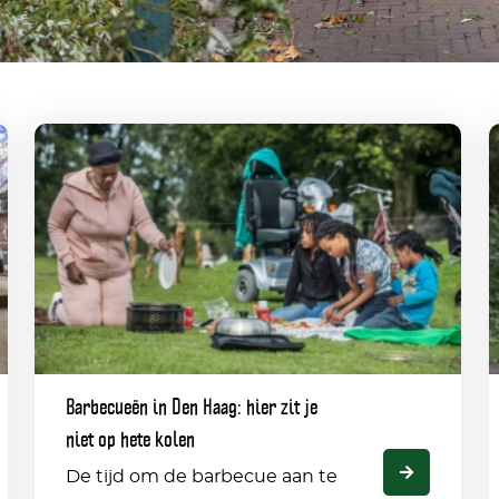
Barbecueën
in
Z
Den
Haag:
a
hier
zit
p
Barbecueën in Den Haag: hier zit je
je
v
niet op hete kolen
niet
i
De tijd om de barbecue aan te
op