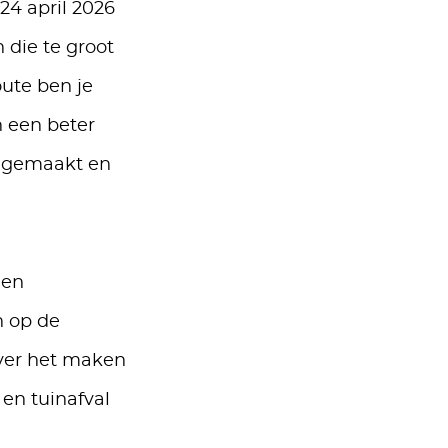
24 april 2026
 die te groot
oute ben je
n een beter
t gemaakt en
een
n op de
over het maken
en tuinafval