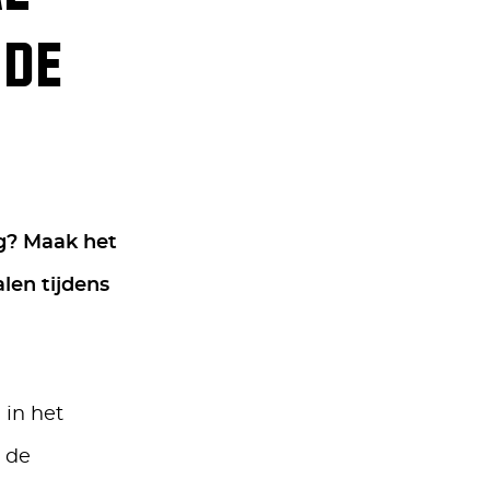
 DE
ag? Maak het
alen tijdens
 in het
r de