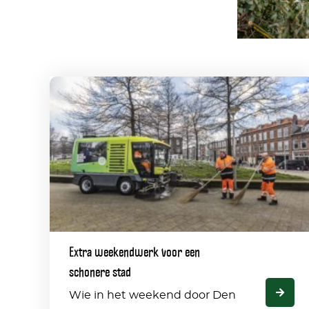
Extra
weekendwerk
voor
een
schonere
stad
Extra weekendwerk voor een
schonere stad
Wie in het weekend door Den