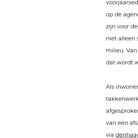
voorjaarsed
op de agend
zijn voor d
niet alleen
milieu. Van
dat wordt w
Als inwone
takkenwerkj
afgesproken
van een afs
via
denhaag