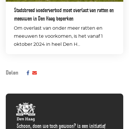
en
Stadsbreed voederverbod moet overlast van ratten en
meeuwen
meeuwen in Den Haag beperken
in
Om overlast van onder meer ratten en
Den
meeuwen te voorkomen, is het vanaf 1
Haag
oktober 2024 in heel Den H...
beperken
Deel dit bericht op social media:
Delen
Deel
Delen
via
via
Facebook
E-
Mail
Schoon, doen we toch gewoon? is een initiatief