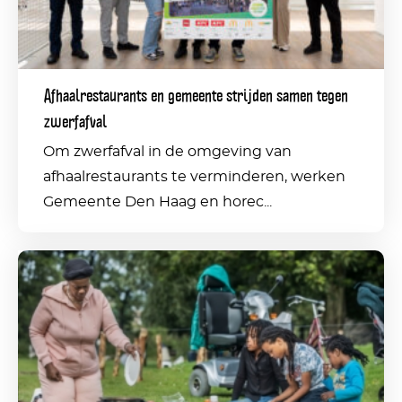
samen
tegen
zwerfafval
Afhaalrestaurants en gemeente strijden samen tegen
zwerfafval
Om zwerfafval in de omgeving van
afhaalrestaurants te verminderen, werken
Gemeente Den Haag en horec...
Barbecueën
in
Den
Haag:
hier