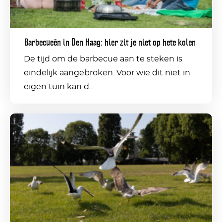
zit
je
Barbecueën in Den Haag: hier zit je niet op hete kolen
niet
De tijd om de barbecue aan te steken is
op
eindelijk aangebroken. Voor wie dit niet in
hete
eigen tuin kan d...
kolen
Stadsbreed
voederverbod
moet
overlast
van
ratten