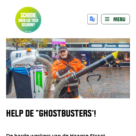
MENU
HELP DE “GHOSTBUSTERS’!