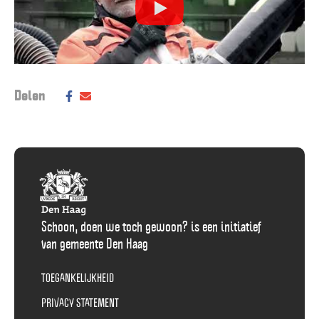
Deel dit bericht op social media:
Delen
Deel
Delen
via
via
Facebook
E-
Mail
Schoon, doen we toch gewoon? is een initiatief
van gemeente Den Haag
TOEGANKELIJKHEID
PRIVACY STATEMENT