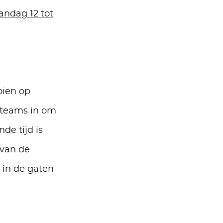
andag 12 tot
oien op
a teams in om
de tijd is
 van de
in de gaten