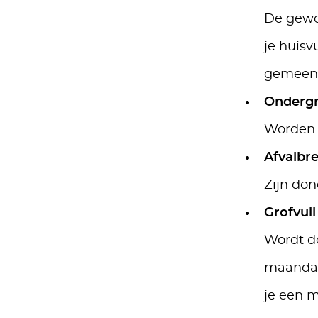
De gewon
je huisv
gemeente
Ondergr
Worden 
Afvalbr
Zijn don
Grofvuil
Wordt do
maandag 
je een m