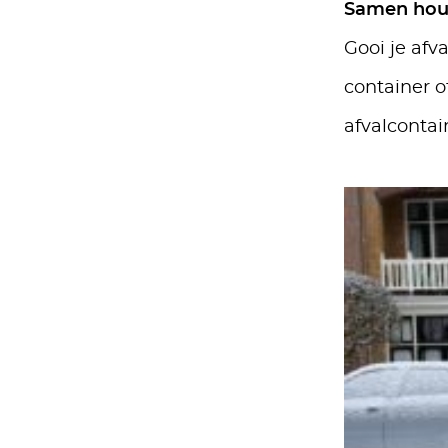
Samen hou
Gooi je afv
container of
afvalcontai