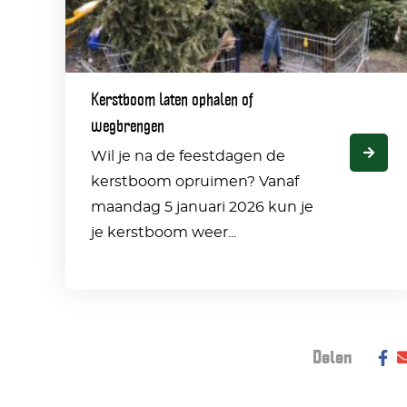
wegbrengen
Kerstboom laten ophalen of
wegbrengen
Wil je na de feestdagen de
kerstboom opruimen? Vanaf
maandag 5 januari 2026 kun je
je kerstboom weer...
Deel dit bericht op social media:
Delen
De
vi