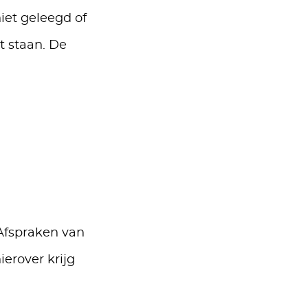
iet geleegd of
t staan. De
Afspraken van
ierover krijg