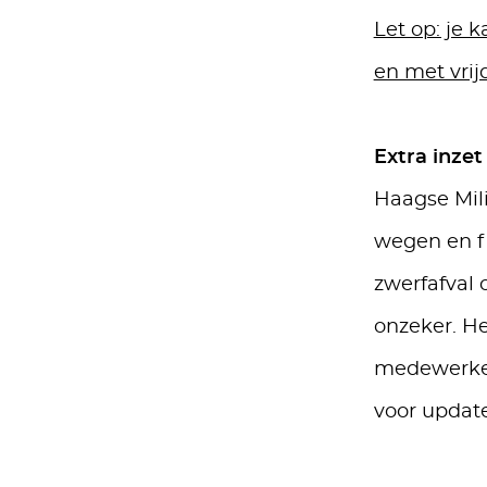
Let op: je
en met vrij
Extra inzet
Haagse Mili
wegen en fi
zwerfafval 
onzeker. He
medewerker
voor update