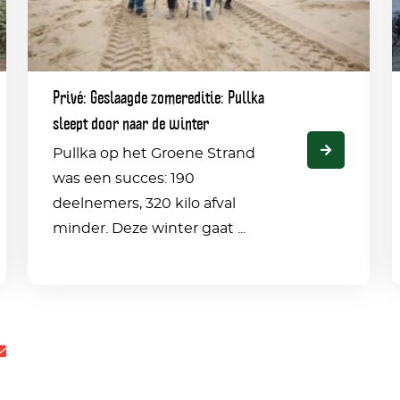
sleept
a
door
Privé: Geslaagde zomereditie: Pullka
naar
i
sleept door naar de winter
de
b
Pullka op het Groene Strand
winter
was een succes: 190
t
deelnemers, 320 kilo afval
minder. Deze winter gaat ...
el
Delen
a
via