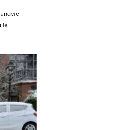
n andere
lle