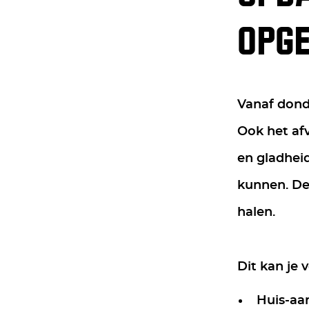
OPG
Vanaf dond
Ook het af
en gladheid
kunnen. De
halen.
Dit kan je 
Huis-aa