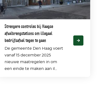
fvalbrengstations
om
Strengere controles bij Haagse
llegaal
afvalbrengstations om illegaal
edrijfsafval
bedrijfsafval tegen te gaan
tegen
De gemeente Den Haag voert
e
vanaf 15 december 2025
nieuwe maatregelen in om
gaan
een einde te maken aan il...