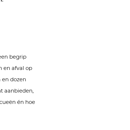
n.
een begrip
n en afval op
n en dozen
nt aanbieden,
ecueën én hoe