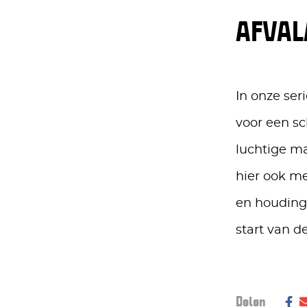
AFVAL
In onze ser
voor een sc
luchtige ma
hier ook me
en houding 
start van d
Deel dit bericht op social media:
Delen
De