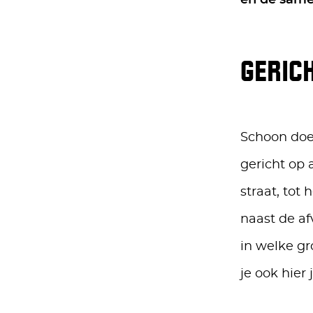
en de same
GERIC
Schoon doen
gericht op 
straat, tot
naast de af
in welke g
je ook hier 