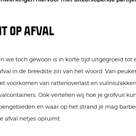
nwerkingen hiervoor met uiteenlopende partije
HT OP AFVAL
 we toch gewoon is in korte tijd uitgegroeid tot 
afval in de breedste zin van het woord. Van peuke
 het voorkomen van rattenoverlast en vuilniszakke
valcontainers. Ook vertellen wij hoe je grofvuil ku
roengebieden en waar op het strand je mag barb
je afval netjes opruimt.