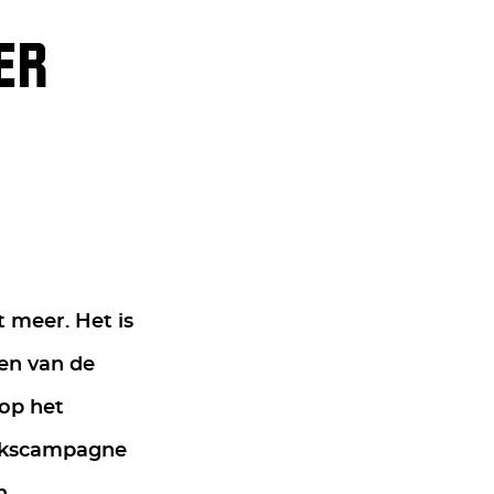
ER
t meer. Het is
en van de
 op het
iekscampagne