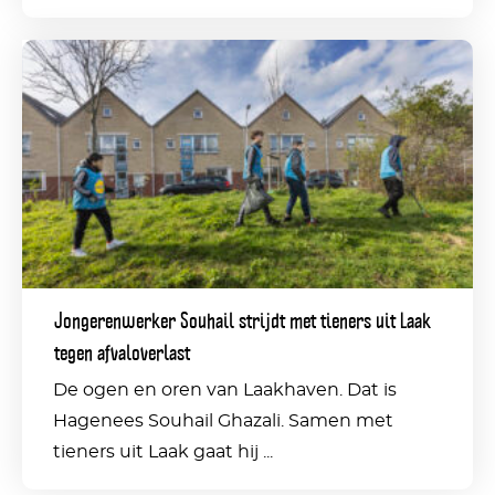
Jongerenwerker
Souhail
strijdt
met
tieners
uit
Laak
Jongerenwerker Souhail strijdt met tieners uit Laak
tegen
tegen afvaloverlast
afvaloverlast
De ogen en oren van Laakhaven. Dat is
Hagenees Souhail Ghazali. Samen met
tieners uit Laak gaat hij ...