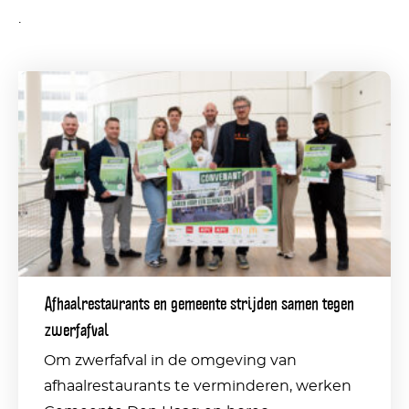
.
Afhaalrestaurants
en
gemeente
strijden
samen
tegen
zwerfafval
Afhaalrestaurants en gemeente strijden samen tegen
zwerfafval
Om zwerfafval in de omgeving van
afhaalrestaurants te verminderen, werken