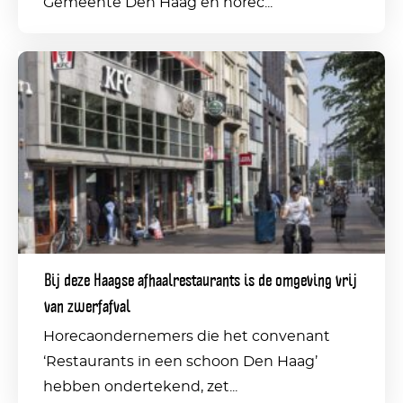
Gemeente Den Haag en horec...
Bij
deze
Haagse
afhaalrestaurants
is
de
omgeving
Bij deze Haagse afhaalrestaurants is de omgeving vrij
vrij
van zwerfafval
van
Horecaondernemers die het convenant
zwerfafval
‘Restaurants in een schoon Den Haag’
hebben ondertekend, zet...