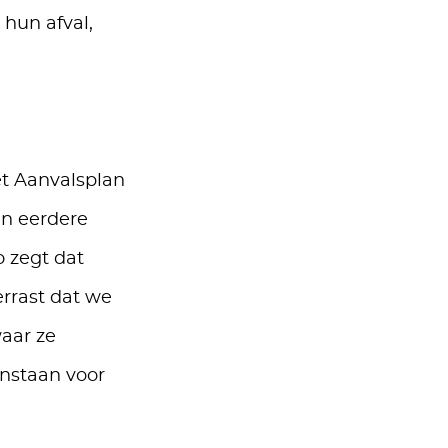
hun afval,
et Aanvalsplan
in eerdere
o zegt dat
errast dat we
aar ze
nstaan voor