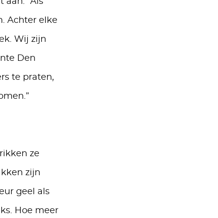
t aan: “Als
. Achter elke
k. Wij zijn
ente Den
rs te praten,
komen.”
rikken ze
kken zijn
eur geel als
iks. Hoe meer