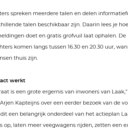
ters spreken meerdere talen en delen informatiefo
chillende talen beschikbaar zijn. Daarin lees je hoe
eldingen doet en gratis grofvuil laat ophalen. De
chters komen langs tussen 16.30 en 20.30 uur, wa
en thuis zijn.
tact werkt
traat is een grote ergernis van inwoners van Laak,”
rjen Kapteijns over een eerder bezoek van de voo
dit een belangrijk onderdeel van het actieplan L
is op, laten meer veegwagens rijden, zetten een e