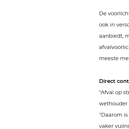
De voorlich
ook in vers
aanbiedt, m
afvalvoorli
meeste mens
Direct con
“Afval op s
wethouder A
“Daarom is 
vaker vuiln