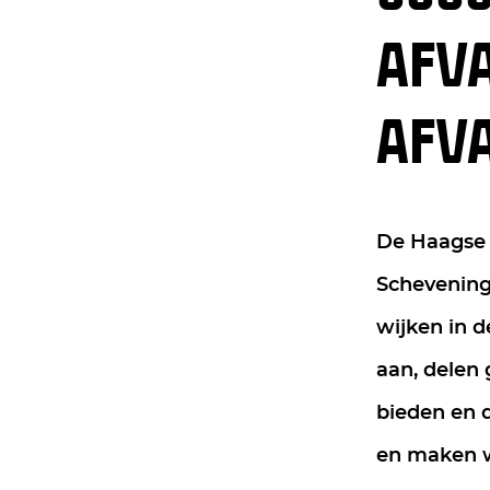
AFVA
AFV
De Haagse a
Schevening
wijken in 
aan, delen 
bieden en 
en maken w