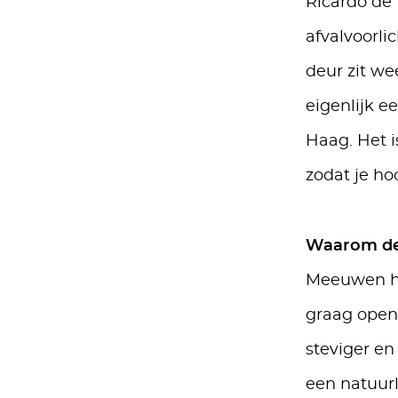
Ricardo de M
afvalvoorli
deur zit we
eigenlijk 
Haag. Het i
zodat je ho
Waarom de 
Meeuwen he
graag open,
steviger en
een natuur