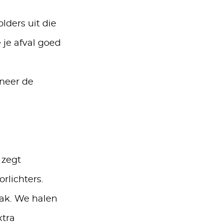
lders uit die
 je afval goed
nneer de
 zegt
rlichters.
aak. We halen
xtra