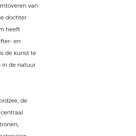
omtoveren van
ge dochter
am heeft
ter- en
is de kunst te
 in de natuur
ordzee, de
 centraal
tronen,