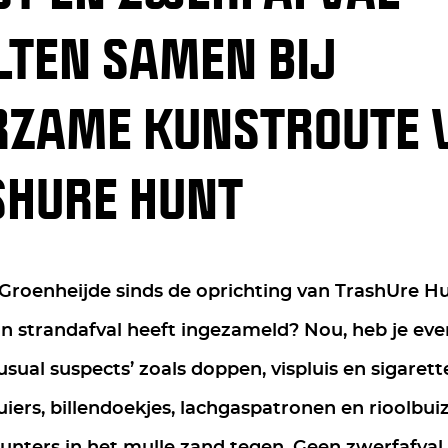
TEN SAMEN BIJ
RZAME KUNSTROUTE 
SHURE HUNT
roenheijde sinds de oprichting van TrashUre Hun
n strandafval heeft ingezameld? Nou, heb je eve
 usual suspects’ zoals doppen, vispluis en sigarett
uiers, billendoekjes, lachgaspatronen en rioolb