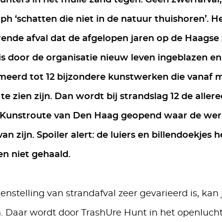
unters in het mulle zand tegen. Geen zwerfafval
ph ‘schatten die niet in de natuur thuishoren’. H
ende afval dat de afgelopen jaren op de Haagse 
is door de organisatie nieuw leven ingeblazen en
meerd tot 12 bijzondere kunstwerken die vanaf 
e zien zijn. Dan wordt bij strandslag 12 de allere
Kunstroute van Den Haag geopend waar de we
an zijn. Spoiler alert: de luiers en billendoekjes
n niet gehaald.
nstelling van strandafval zeer gevarieerd is, kan 
en. Daar wordt door TrashUre Hunt in het openlu