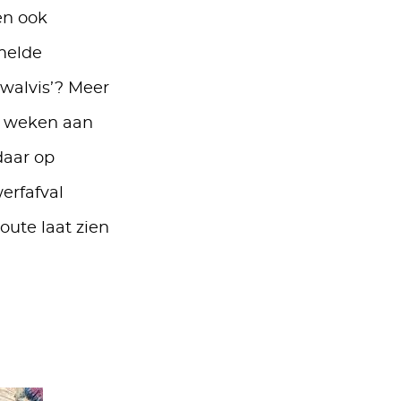
en ook
melde
walvis’? Meer
es weken aan
daar op
erfafval
ute laat zien