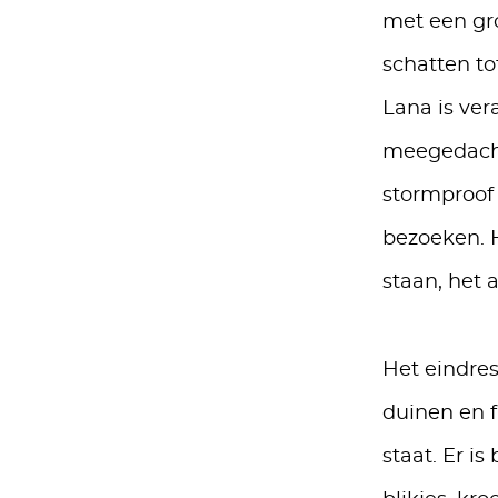
met een gr
schatten to
Lana is ver
meegedacht
stormproof 
bezoeken. H
staan, het 
Het eindres
duinen en f
staat. Er i