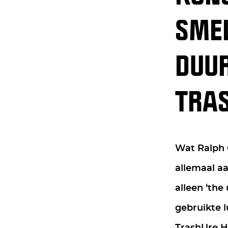
SMEL
DUU
TRA
Wat Ralph G
allemaal aa
alleen ‘the
gebruikte l