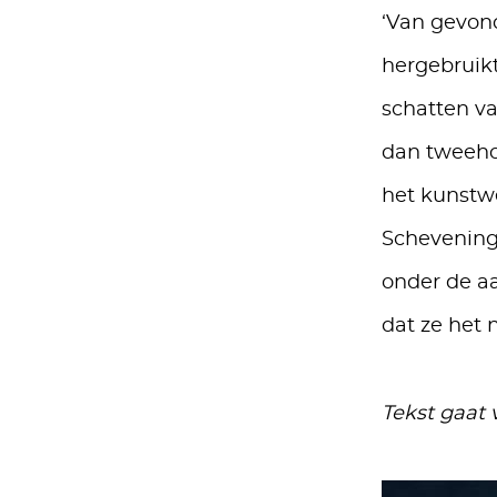
‘Van gevond
hergebruik
schatten va
dan tweehon
het kunstwe
Schevening
onder de a
dat ze het n
Tekst gaat 