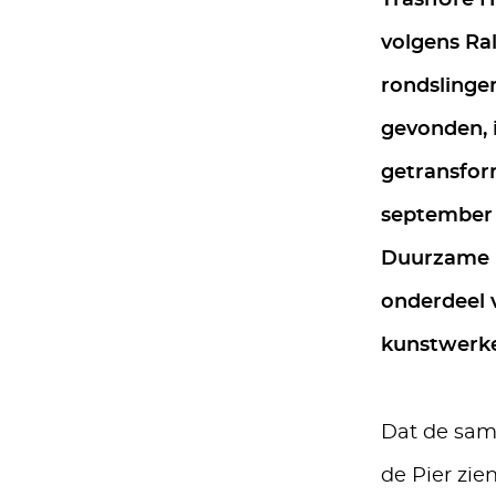
TrashUre H
volgens Ral
rondslinger
gevonden, 
getransfor
september t
Duurzame 
onderdeel v
kunstwerke
Dat de same
de Pier zi