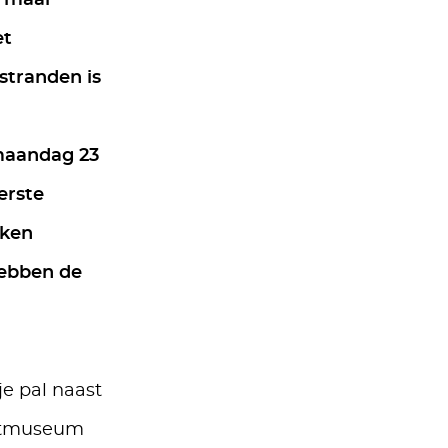
, maar
et
stranden is
maandag 23
erste
rken
 hebben de
je pal naast
chtmuseum