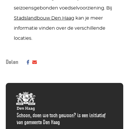
seizoensgebonden voedselvoorziening. Bij
Stadslandbouw Den Haag
kan je meer
informatie vinden over de verschillende
locaties.
Deel dit bericht op social media:
Delen
Deel
Delen
via
via
Facebook
E-
Mail
Schoon, doen we toch gewoon? is een initiatief
van gemeente Den Haag