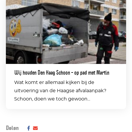
Wij
houden
Den
Haag
Schoon
–
op
Wij houden Den Haag Schoon – op pad met Martin
pad
Wat komt er allemaal kijken bij de
met
uitvoering van de Haagse afvalaanpak?
Martin
Schoon, doen we toch gewoon...
Deel dit bericht op social media:
Delen
Deel
Delen