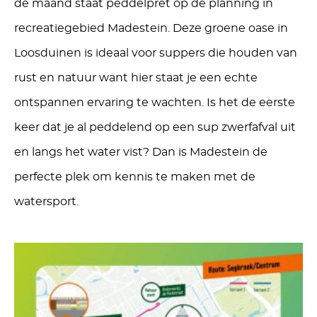
de maand staat peddelpret op
de planning
in
recreatiegebied
Madeste
in
. Deze
groene oase in
Loosduinen
is ideaal voor
supper
s
die ho
u
den van
rust en natuur want
hier
staat je een
ec
hte
ont
spannen ervaring
te wachten
. Is het de eerste
keer dat je al peddelend op een sup zwerfafval uit
en langs het water
vist
? Dan is
Madestein
de
p
erfecte p
lek om kennis te maken met
de
watersport
.