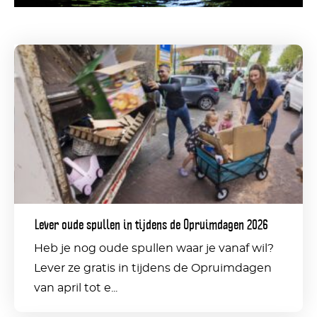
Lever
oude
spullen
in
tijdens
de
Opruimdagen
Lever oude spullen in tijdens de Opruimdagen 2026
2026
Heb je nog oude spullen waar je vanaf wil?
Lever ze gratis in tijdens de Opruimdagen
van april tot e...