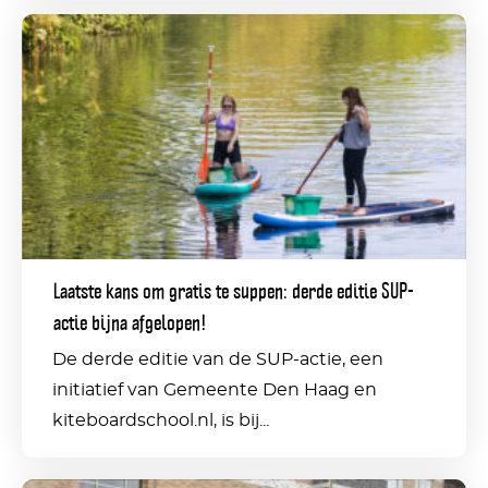
Laatste
kans
om
gratis
te
suppen:
derde
Laatste kans om gratis te suppen: derde editie SUP-
editie
actie bijna afgelopen!
SUP-
De derde editie van de SUP-actie, een
actie
initiatief van Gemeente Den Haag en
bijna
kiteboardschool.nl, is bij...
afgelopen!