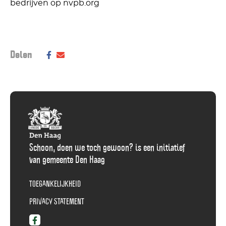
bedrijven op nvpb.org
Deel dit bericht op social media:
Delen
Deel
Delen
via
via
Facebook
E-
Mail
Schoon, doen we toch gewoon? is een initiatief
van gemeente Den Haag
TOEGANKELIJKHEID
PRIVACY STATEMENT