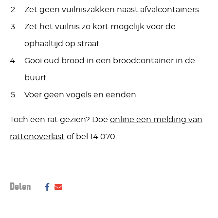
Zet geen vuilniszakken naast afvalcontainers
Zet het vuilnis zo kort mogelijk voor de
ophaaltijd op straat
Gooi oud brood in een
broodcontainer
in de
buurt
Voer geen vogels en eenden
Toch een rat gezien? Doe
online een melding van
rattenoverlast
of bel 14 070.
Deel dit bericht op social media:
Delen
Deel
Delen
via
via