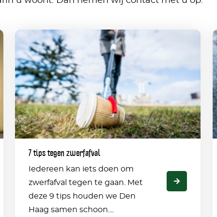
arin u woont. Dan nemen wij contact met u op.
7
tips
V
tegen
o
zwerfafval
a
7 tips tegen zwerfafval
Iedereen kan iets doen om
zwerfafval tegen te gaan. Met
deze 9 tips houden we Den
Haag samen schoon....