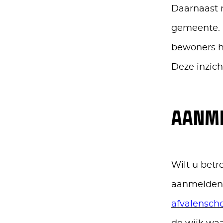
Daarnaast 
gemeente. 
bewoners h
Deze inzich
AANME
Wilt u betr
aanmelden 
afvalensc