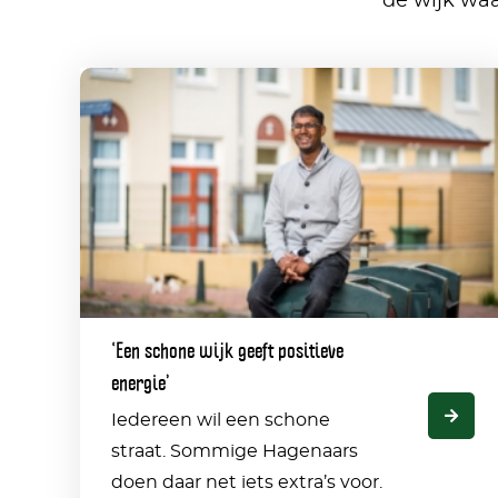
de wijk wa
‘Een
schone
wijk
geeft
positieve
energie’
‘Een schone wijk geeft positieve
energie’
Iedereen wil een schone
straat. Sommige Hagenaars
doen daar net iets extra’s voor.