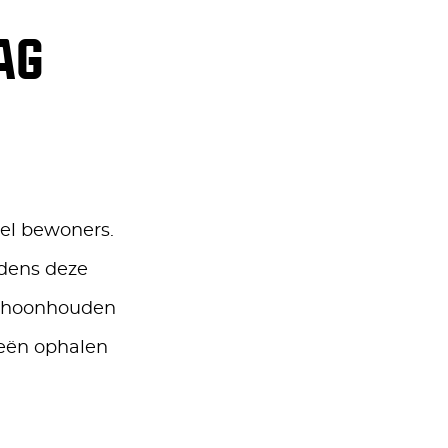
AG
eel bewoners.
jdens deze
schoonhouden
eeën ophalen