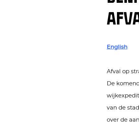
AFVA
English
Afval op st
De komende
wijkexpedi
van de sta
over de aan