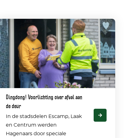
Dingdong!
oorlichting
ver
fval
aan
de
Dingdong! Voorlichting over afval aan
deur
de deur
In de stadsdelen Escamp, Laak
en Centrum werden
Hagenaars door speciale