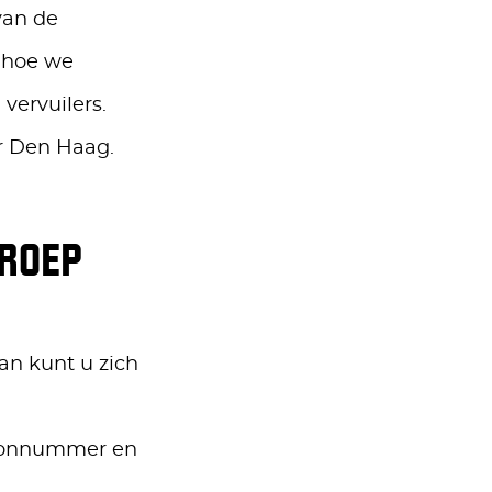
van de
 hoe we
vervuilers.
ar Den Haag.
ROEP
an kunt u zich
foonnummer en