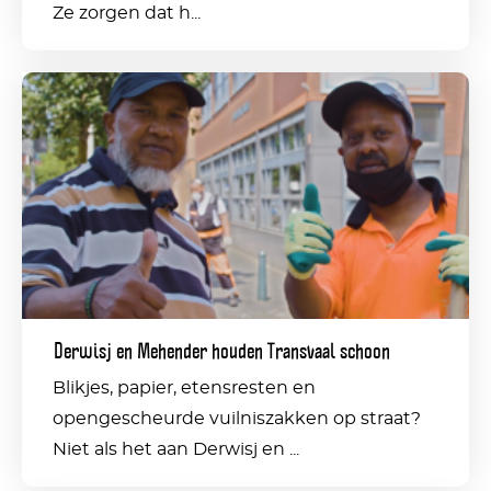
Ze zorgen dat h...
Derwisj
en
Mehender
houden
Transvaal
schoon
Derwisj en Mehender houden Transvaal schoon
Blikjes, papier, etensresten en
opengescheurde vuilniszakken op straat?
Niet als het aan Derwisj en ...