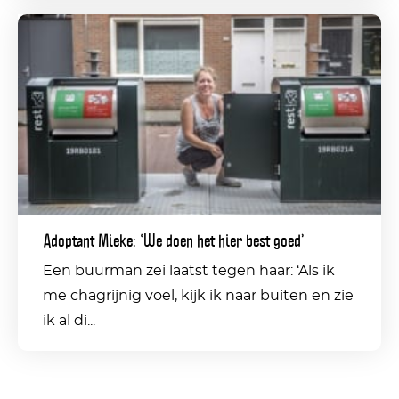
Adoptant
Mieke:
‘We
doen
het
hier
best
Adoptant Mieke: ‘We doen het hier best goed’
goed’
Een buurman zei laatst tegen haar: ‘Als ik
me chagrijnig voel, kijk ik naar buiten en zie
ik al di...
Deel dit bericht op social media: