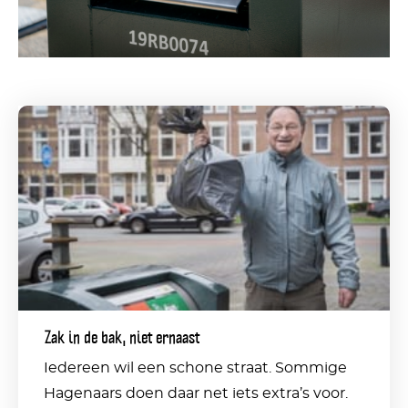
Zak
in
de
bak,
niet
ernaast
Zak in de bak, niet ernaast
Iedereen wil een schone straat. Sommige
Hagenaars doen daar net iets extra’s voor.