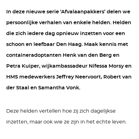
In
deze
nieuwe serie
‘
Afvalaanpakkers
’
delen we
persoonlijke verhalen van
enkele
helden
.
Helden
die
zich
iedere dag opnieuw
inzetten voor
een
schoon en leefbaar Den Haag. Maak kennis met
containeradoptanten Henk van den Berg en
Petra Kuiper, wijkambassadeur
Nifessa
Morsy
en
HMS
medewerkers
Jeffrey Neervoort, Robert van
der Staal en Samantha Vonk
.
De
ze
helden
vertellen
hoe zij zich
dagelijkse
inzetten
, maar ook wie ze zijn in het echte leven.