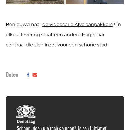
Benieuwd naar
de videoserie Afvalaanpakkers
? In
elke aflevering staat een andere Hagenaar
centraal die zich inzet voor een schone stad.
Deel dit bericht op social media:
Delen
Deel
Delen
via
via
Facebook
E-
Mail
Schoon, doen we toch gewoon? is een initiatief