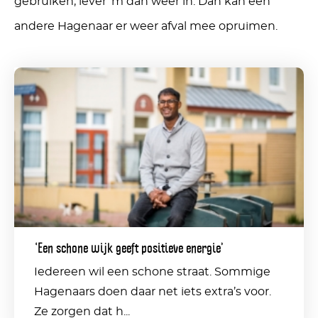
gebruiken, lever ‘m dan weer in. Dan kan een
andere Hagenaar er weer afval mee opruimen.
‘Een
schone
wijk
geeft
positieve
energie’
‘Een schone wijk geeft positieve energie’
Iedereen wil een schone straat. Sommige
Hagenaars doen daar net iets extra’s voor.
Ze zorgen dat h...