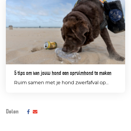
5
tips
om
van
jouw
hond
een
5 tips om van jouw hond een opruimhond te maken
opruimhond
Ruim samen met je hond zwerfafval op...
te
maken
Deel dit bericht op social media:
Delen
Deel
Delen
via
via