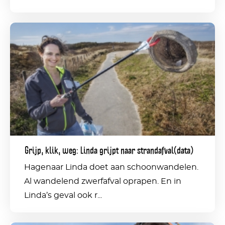
Grijp,
klik,
weg:
Linda
grijpt
naar
strandafval(data)
Grijp, klik, weg: Linda grijpt naar strandafval(data)
Hagenaar Linda doet aan schoonwandelen.
Al wandelend zwerfafval oprapen. En in
Linda’s geval ook r...