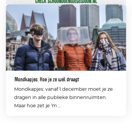
Mondkapjes:
Hoe
je
ze
wél
draagt
Mondkapjes: Hoe je ze wél draagt
Mondkapjes: vanaf 1 december moet je ze
dragen in alle publieke binnenruimten.
Maar hoe zet je ’m ...
Deel dit bericht op social media: