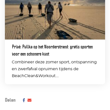
op
het
Noorderstrand:
gratis
sporten
Privé: Pullka op het Noorderstrand: gratis sporten
voor
voor een schonere kust
een
Combineer deze zomer sport, ontspanning
schonere
en zwerfafval opruimen tijdens de
kust
BeachClean&Workout....
Deel dit bericht op social media:
Delen
Deel
Delen
via
via