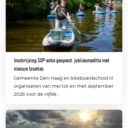
SUP-
actie
geopend:
jubileumeditie
met
nieuwe
Inschrijving SUP-actie geopend: jubileumeditie met
locaties
nieuwe locaties
Gemeente Den Haag en kiteboardschool.nl
organiseren van mei tot en met september
2026 voor de vijfde...
Privé:
Pullka