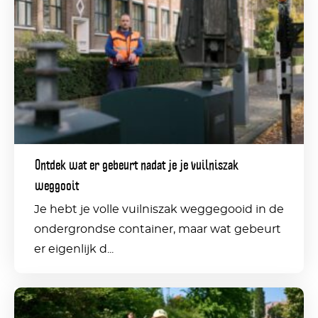
wat
er
gebeurt
nadat
je
je
Ontdek wat er gebeurt nadat je je vuilniszak
vuilniszak
weggooit
weggooit
Je hebt je volle vuilniszak weggegooid in de
ondergrondse container, maar wat gebeurt
er eigenlijk d...
Inschrijving